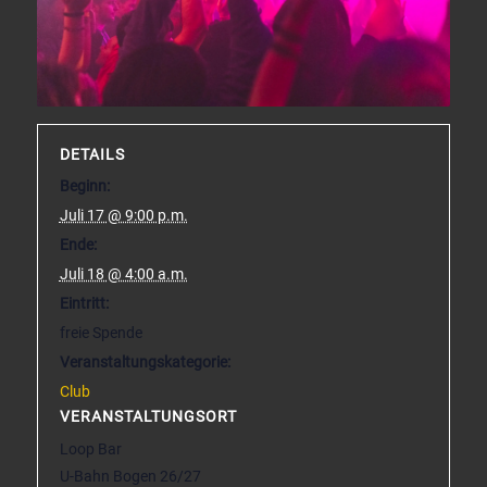
DETAILS
Beginn:
Juli 17 @ 9:00 p.m.
Ende:
Juli 18 @ 4:00 a.m.
Eintritt:
freie Spende
Veranstaltungskategorie:
Club
VERANSTALTUNGSORT
Loop Bar
U-Bahn Bogen 26/27