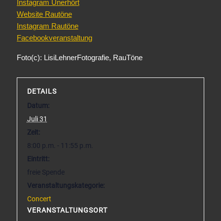
Instagram Unerhört
Website Rautöne
Instagram Rautöne
Facebookveranstaltung
Foto(c): LisiLehnerFotografie, RauTöne
DETAILS
Datum:
Juli 31
Zeit:
8:00 p.m. - 11:55 p.m.
Eintritt:
freie Spende
Veranstaltungskategorie:
Concert
VERANSTALTUNGSORT