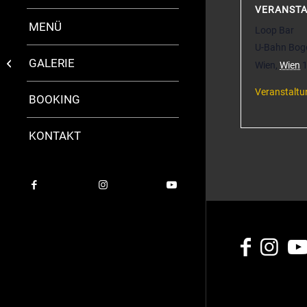
VERANST
MENÜ
Loop Bar
U-Bahn Bog
GALERIE
Fagner Wesley Quartet
Wien
,
Wien
Veranstaltu
BOOKING
KONTAKT