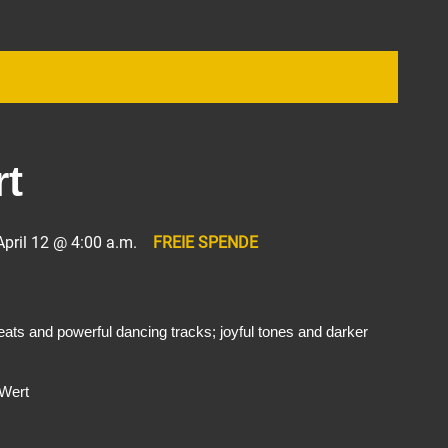
t
April 12 @ 4:00 a.m.
FREIE SPENDE
beats and powerful dancing tracks; joyful tones and darker
 Wert