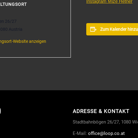
Instagram Mize Hetner
ALTUNGSORT
en 26/27
1080
Austria
Zum Kalender hinz
ngsort-Website anzeigen
ADRESSE & KONTAKT
Stadtbahnbögen 26/27, 1080 Wi
E-Mail:
office
@loop.co.at