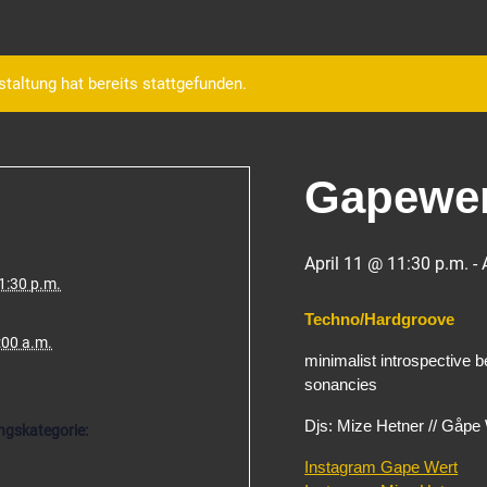
taltung hat bereits stattgefunden.
Gapewer
April 11 @ 11:30 p.m.
-
1:30 p.m.
Techno/Hardgroove
:00 a.m.
minimalist introspective 
sonancies
Djs: Mize Hetner // Gåpe
ngskategorie:
Instagram Gape Wert