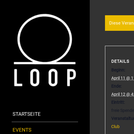
Diese Verans
DETAILS
Beginn:
April 11 @ 1
Ende:
April 12 @ 4
Eintritt:
freie Spende
STARTSEITE
Veranstaltu
Club
EVENTS