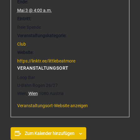
Ende:
Mai 3 @ 4:00 a.m.
Eintritt:
freie Spende
Veranstaltungskategorie:
Club
Website:
https://linktr.ee/littlebeatmore
VERANSTALTUNGSORT
Loop Bar
U-Bahn Bogen 26/27
Wien
,
Wien
1080
Austria
Veranstaltungsort-Website anzeigen
Zum Kalender hinzufügen