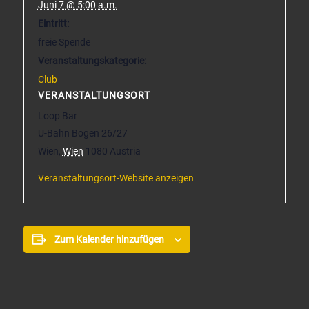
Juni 7 @ 5:00 a.m.
Eintritt:
freie Spende
Veranstaltungskategorie:
Club
VERANSTALTUNGSORT
Loop Bar
U-Bahn Bogen 26/27
Wien
,
Wien
1080
Austria
Veranstaltungsort-Website anzeigen
Zum Kalender hinzufügen