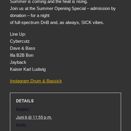
Summer is coming and the heat is rising.
Join us at the Summer Opening Special – admission by
donation – for a night
of full-spectrum DnB and, as always, SICK vibes.
Line Up:
Cybercutz
Dave & Bass
Illa B2B Bon
Jayback
Kaiser Karl Ludwig
Instagram Drum & Bassick
DETAILS
Beginn:
Juni 6 @ 11:55 p.m.
Ende: